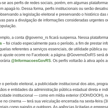
-se aos perfis de redes sociais, porém, em algumas plataformas
m apagá-lo. Dessa forma, perfis institucionais ou serão desati
servando a legislação eleitoral e preservando o histórico das
tivas para a divulgação de informações consideradas urgentes o
população.
emplo, a conta @governo_rs ficará suspensa. Nessa plataforma,
s
– foi criado especialmente para o período, a fim de prestar i
uelas referentes a serviços essenciais, de utilidade pública ou
 ajuste ocorre no Facebook: a página @GovernoDoRS será de
orária
@InformacoesGovRS
. Os perfis voltarão à ativa após a
e o período eleitoral, a publicidade institucional dos atos, progr
os e entidades da administração pública estadual direta e ind
licidade institucional — como em mídia exterior (OOH/DOOH), no 
s e no cinema — terá sua veiculação encerrada na sexta-feira (3/
teriais como painéis e outdoors. As agências licitadas e empre