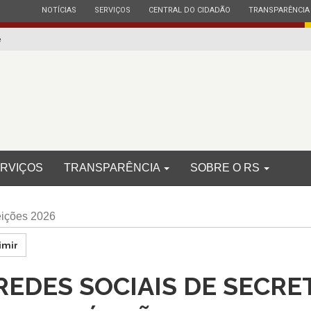
ESTADO
ESTADO
ESTADO
ESTADO
NOTÍCIAS
SERVIÇOS
CENTRAL DO CIDADÃO
TRANSPARÊNCIA
e
RVIÇOS
TRANSPARÊNCIA
SOBRE O RS
eições 2026
imir
 REDES SOCIAIS DE SECRE