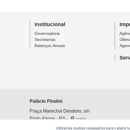
Institucional
Imp
Governadoria
Agênc
Secretarias
Últim
Balanços Anuais
Agen
Ser
Palácio Piratini
Praça Marechal Deodoro, s/n
Porto Alegre - RS -
mapa
Centro Histórico
Utilizamos cookies necessários para o pleno f