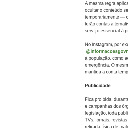
A mesma regra aplica
ocultar o conteúdo se
temporariamente — ob
terão contas alterna
serviço essencial à 
No Instagram, por ex
@informacoesgovr
à população, como aq
emergência. O mesmo
mantida a conta temp
Publicidade
Fica proibida, durant
e campanhas dos órgã
legislação, toda pub
TVs, jornais, revista
retirada física de ma