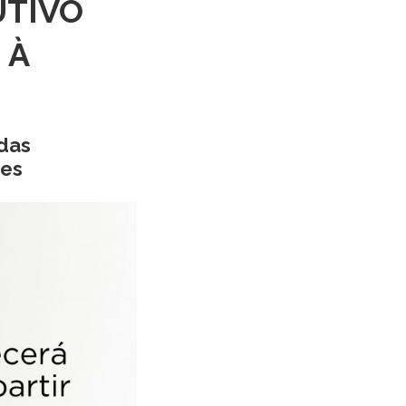
UTIVO
 À
 das
ões