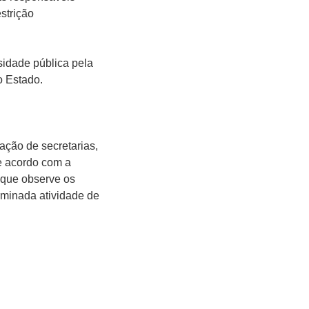
strição
sidade pública pela
o Estado.
ção de secretarias,
de acordo com a
e que observe os
erminada atividade de