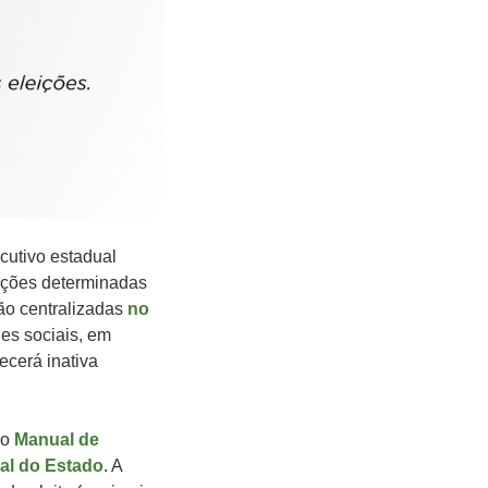
ecutivo estadual
ições determinadas
ão centralizadas
no
des sociais, em
ecerá inativa
no
Manual de
al do Estado
. A